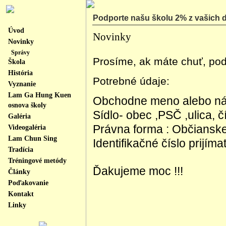
Podporte našu školu 2% z vašich 
Úvod
Novinky
Novinky
Správy
Prosíme, ak máte chuť, pod
Škola
História
Potrebné údaje:
Vyznanie
Lam Ga Hung Kuen
Obchodne meno alebo náz
osnova školy
Sídlo- obec ,PSČ ,ulica, 
Galéria
Právna forma : Občiansk
Videogaléria
Lam Chun Sing
Identifikačné číslo prijí
Tradícia
Tréningové metódy
Ďakujeme moc !!!
Články
Poďakovanie
Kontakt
Linky