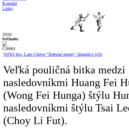
Kontakt
Linky
2010
Počítadlo:
Články
Veľký boj. Lam Chove "železné mosty" lámajúce tyče
Veľká pouličná bitka medzi
nasledovníkmi Huang Fei 
(Wong Fei Hunga) štýlu Hu
nasledovníkmi štýlu Tsai Le
(Choy Li Fut).