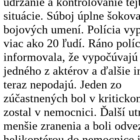
udržanie a kontrolovanie tej
situácie. Súboj úplne šokova
bojových umení. Polícia vy
viac ako 20 ľudí. Ráno políc
informovala, že vypočúvajú 
jedného z aktérov a ďalšie 
teraz nepodajú. Jeden zo
zúčastnených bol v kriticko
zostal v nemocnici. Ďalší ut
menšie zranenia a boli odve
helikoptérou do nemocnice i