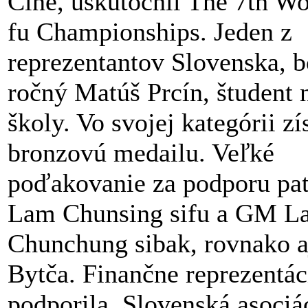
Číne, uskutočnil The 7th W
fu Championships. Jeden z
reprezentantov Slovenska, b
ročný Matúš Prcín, študent 
školy. Vo svojej kategórii zí
bronzovú medailu. Veľké
poďakovanie za podporu pa
Lam Chunsing sifu a GM L
Chunchung sibak, rovnako a
Bytča. Finančne reprezentác
podporila, Slovenská asociá