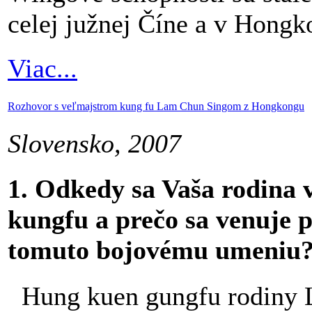
celej južnej Číne a v Hongk
Viac...
Rozhovor s veľmajstrom kung fu Lam Chun Singom z Hongkongu
Slovensko, 2007
1. Odkedy sa Vaša rodina 
kungfu a prečo sa venuje 
tomuto bojovému umeniu
Hung kuen gungfu rodiny