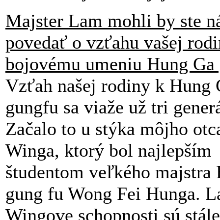
Majster Lam mohli by ste 
povedať o vzťahu vašej rodi
bojovému umeniu Hung Ga 
Vzťah našej rodiny k Hung
gungfu sa viaže už tri gener
Začalo to u stýka môjho ot
Winga, ktorý bol najlepším
študentom veľkého majstra
gung fu Wong Fei Hunga. L
Wingove schopnosti sú stál