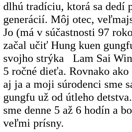
dlhú tradíciu, ktorá sa dedí
generácií. Môj otec, veľmaj
Jo (má v súčastnosti 97 roko
začal učiť Hung kuen gungf
svojho strýka Lam Sai Win
5 ročné dieťa. Rovnako ako 
aj ja a moji súrodenci sme sa
gungfu už od útleho detstva.
sme denne 5 až 6 hodín a bo
veľmi prísny.