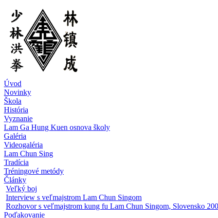
Úvod
Novinky
Škola
História
Vyznanie
Lam Ga Hung Kuen osnova školy
Galéria
Videogaléria
Lam Chun Sing
Tradícia
Tréningové metódy
Články
Veľký boj
Interview s veľmajstrom Lam Chun Singom
Rozhovor s veľmajstrom kung fu Lam Chun Singom, Slovensko 20
Poďakovanie