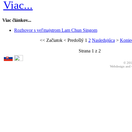
Viac...
Viac článkov...
Rozhovor s veľmajstrom Lam Chun Singom
<<
Začiatok
<
Predošlý
1
2
Nasledujúca
>
Konie
Strana 1 z 2
© 201
Webdesign and